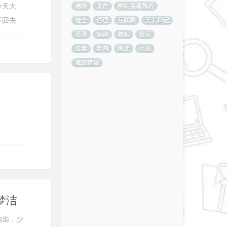
感情
著作
网站搭建教程
参天大
社会
哲理
互联网
开发日记
回去.
语录
短诗
教程
音乐
云盘
新闻
图床
小说
班级建设
梦洁
地远，少