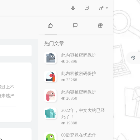
热
最
随
门
新
机
热门文章
文
评
文
章
论
章
此内容被密码保护
浏
26896
览
次
此内容被密码保护
数:
浏
23268
览
能过上不
次
此内容被密码保护
越来越严
数:
浏
20850
览
次
2022年，中文大约已经
数:
死了！
浏
19888
览
次
00后究竟在忧虑什
数: