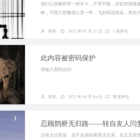
他们让我像野草一样长大，不管不顾，却妄想我做
树，可我只想像蒲公英一样，飞的很远很远，再也不
井犯
2022 年 07 月 31 日
5 条评论
此内容被密码保护
请输入密码访问
井犯
2022 年 06 月 04 日
暂无评论
忍顾鹊桥无归路——转自友人闫
没有太过喧嚣，也不会感到落寞没关系，反正天高