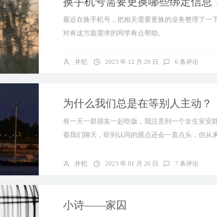
换手机号需要更换哪些绑定信息
最近在换手机号，把相关需要更换的业务整理了一
对有这方面需求的同学有点帮助。
井犯
2023 年 12 月 20 日
6 条评论
为什么我们总是在等别人主动？
有一天一群朋友一起吃饭，我注意到一个女生安安
着我们聊天，听到认同的观点还会一直点头，但从
入谈话。后来熟悉之后，我悄悄跟...
井犯
2023 年 01 月 26 日
7 条评论
小诗——家囚