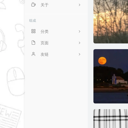
关于
井犯导航
井犯网盘
关于我
组成
井犯图床
留言本
分类
页面
16
豆瓣酱
友链
2
时光机
Lime's Blog
10
归档
Dr.Pika's Blog
1
留言板
慕名野 Blog
7
等一只柴犬
MatthewLXJ's Blog
羁鸟博客