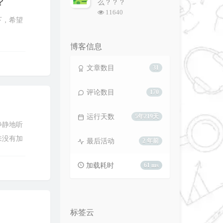
？
么？？？
浏
11640
下，希望
览
次
数:
博客信息
文章数目
31
评论数目
170
运行天数
5年219天
静静地听
来没有加
最后活动
2 年前
加载耗时
61 ms
标签云