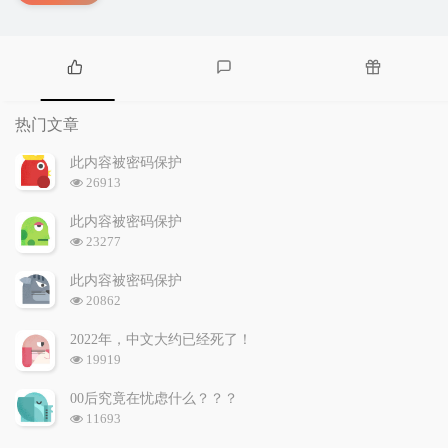
热
最
随
门
新
机
热门文章
文
评
文
章
论
章
此内容被密码保护
浏
26913
览
次
此内容被密码保护
数:
浏
23277
览
次
此内容被密码保护
数:
浏
20862
览
次
2022年，中文大约已经死了！
数:
浏
19919
览
次
00后究竟在忧虑什么？？？
数:
浏
11693
览