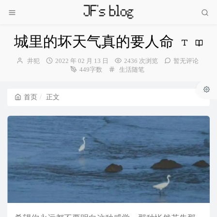
城里的坏天气真的要人命
博
发
井犯
2022 年 02 月 13 日
2436 次浏览
暂无评论
主：
布
分
449字数
生活随笔
时
类：
间：
首页
正文